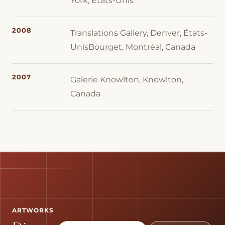
York, États-Unis
2008
Translations Gallery, Denver, États-
UnisBourget, Montréal, Canada
2007
Galerie Knowlton, Knowlton,
Canada
ARTWORKS