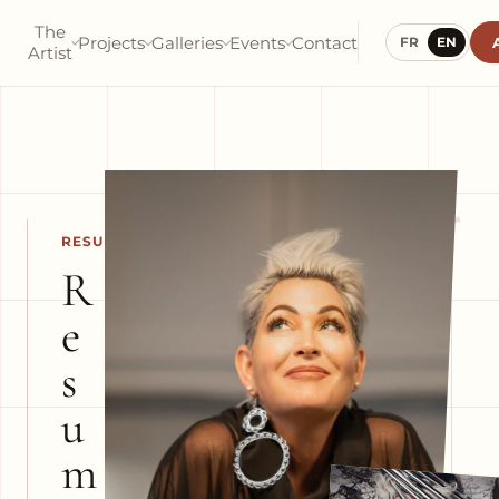
The
Projects
Galleries
Events
Contact
FR
EN
Artist
+
RESUME
R
e
s
u
m