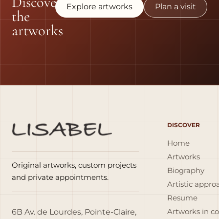
Discover
Explore artworks
Plan a visit
the
artworks
DISCOVER
Home
Artworks
Original artworks, custom projects
Biography
and private appointments.
Artistic appro
Resume
6B Av. de Lourdes, Pointe-Claire,
Artworks in c