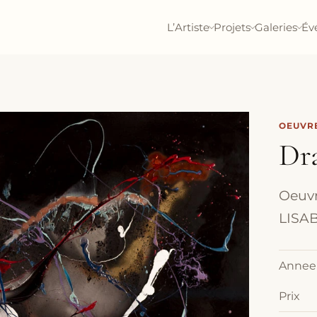
L’Artiste
Projets
Galeries
Év
OEUVRE
Dr
Oeuvr
LISAB
Annee
Prix