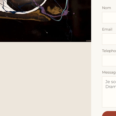
Nom
Email
Teleph
Messag