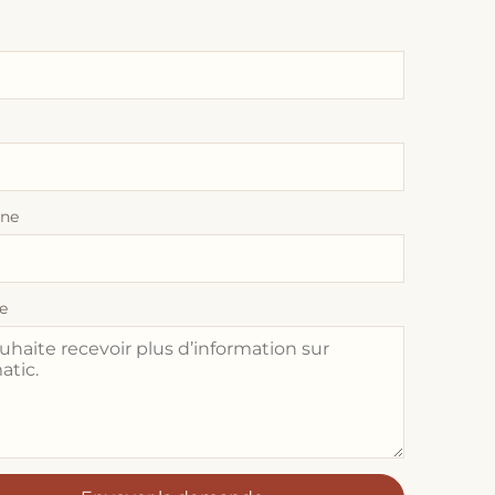
one
e