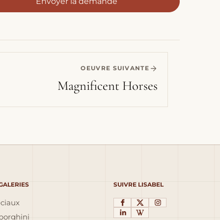
Envoyer la demande
OEUVRE SUIVANTE
Magnificent Horses
 GALERIES
SUIVRE LISABEL
éciaux
orghini