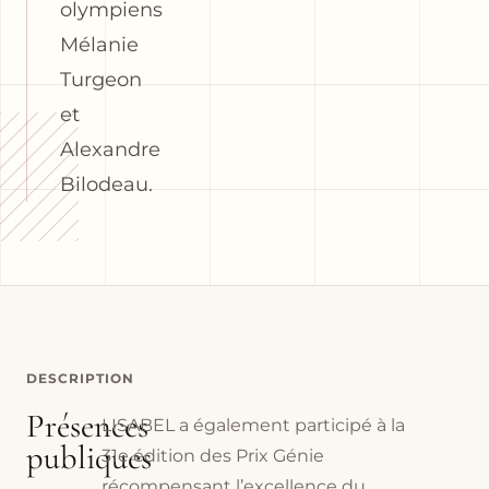
olympiens
Mélanie
Turgeon
et
Alexandre
Bilodeau.
DESCRIPTION
Présences
LISABEL a également participé à la
publiques
31e édition des Prix Génie
récompensant l’excellence du