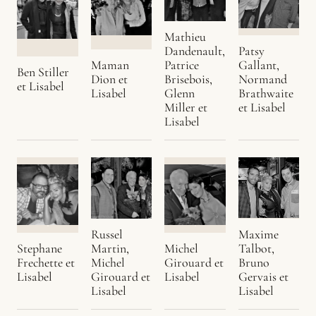
Mathieu
Patsy
Dandenault,
Gallant,
Maman
Patrice
Ben Stiller
Normand
Dion et
Brisebois,
et Lisabel
Brathwaite
Lisabel
Glenn
et Lisabel
Miller et
Lisabel
Maxime
Russel
Stephane
Michel
Talbot,
Martin,
Frechette et
Girouard et
Bruno
Michel
Lisabel
Lisabel
Gervais et
Girouard et
Lisabel
Lisabel