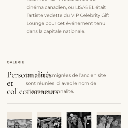
cinéma canadien, où LISABEL était
l’artiste vedette du VIP Celebrity Gift
Lounge pour cet événement tenu
dans la capitale nationale.
GALERIE
Personnalités
Les photos migrées de l’ancien site
et
sont réunies ici avec le nom de
collectionneurs
chaque personnalité.