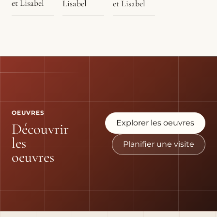
et Lisabel
et Lisabel
Lisabel
OEUVRES
Explorer les oeuvres
Découvrir
les
Planifier une visite
oeuvres