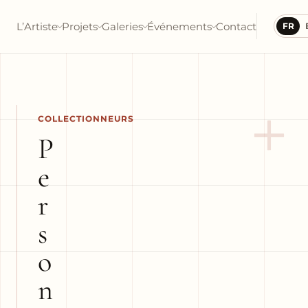
L’Artiste
Projets
Galeries
Événements
Contact
FR
+
COLLECTIONNEURS
P
e
r
s
o
n