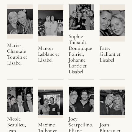
Sophie
Thibault,
Marie-
Manon
Patsy
Dominique
Chantale
Leblanc et
Gallant et
Poirier,
Toupin et
Lisabel
Lisabel
Johanne
Lisabel
Lortie et
Lisabel
Nicole
Joey
Beaulieu,
Joan
Scarpellino,
Maxime
Jean
Bluteau et
Eliane
Talbot et