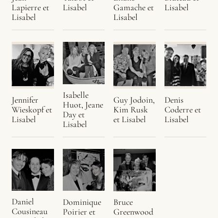
Lapierre et
Lisabel
Gamache et
Lisabel
Lisabel
Lisabel
Isabelle
Denis
Jennifer
Guy Jodoin,
Huot, Jeane
Coderre et
Wieskopf et
Kim Rusk
Day et
Lisabel
Lisabel
et Lisabel
Lisabel
Daniel
Bruce
Dominique
Cousineau
Greenwood
Poirier et