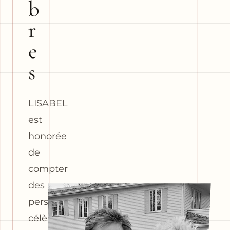
b
r
e
s
LISABEL
est
honorée
de
compter
des
personnalités
célèbres