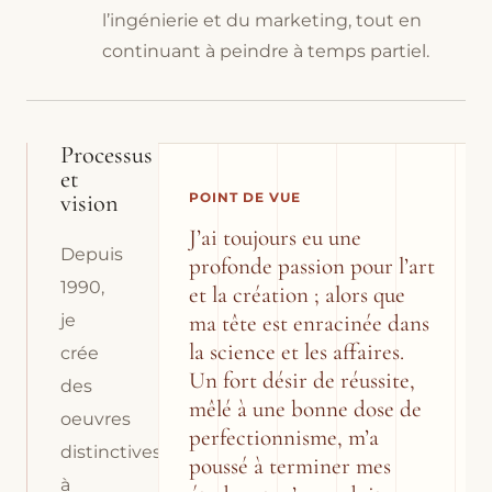
l’ingénierie et du marketing, tout en
continuant à peindre à temps partiel.
Processus
et
vision
POINT DE VUE
J’ai toujours eu une
Depuis
profonde passion pour l’art
1990,
et la création ; alors que
ma tête est enracinée dans
je
la science et les affaires.
crée
Un fort désir de réussite,
des
mêlé à une bonne dose de
oeuvres
perfectionnisme, m’a
distinctives
poussé à terminer mes
à