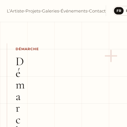
L’Artiste
Projets
Galeries
Événements
Contact
FR
+
DÉMARCHE
D
é
m
a
r
c