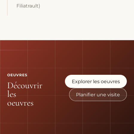
Filiatrault)
OEUVRES
Explorer les oeuvres
Découvrir
les
Planifier une visite
oeuvres