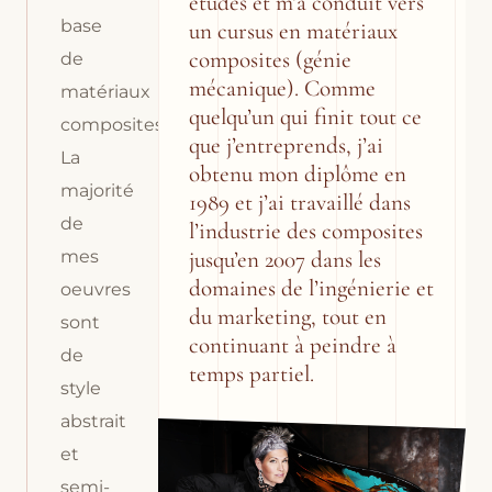
études et m’a conduit vers
base
un cursus en matériaux
composites (génie
de
mécanique). Comme
matériaux
quelqu’un qui finit tout ce
composites/aéronautiques.
que j’entreprends, j’ai
La
obtenu mon diplôme en
majorité
1989 et j’ai travaillé dans
de
l’industrie des composites
jusqu’en 2007 dans les
mes
domaines de l’ingénierie et
oeuvres
du marketing, tout en
sont
continuant à peindre à
de
temps partiel.
style
abstrait
et
semi-