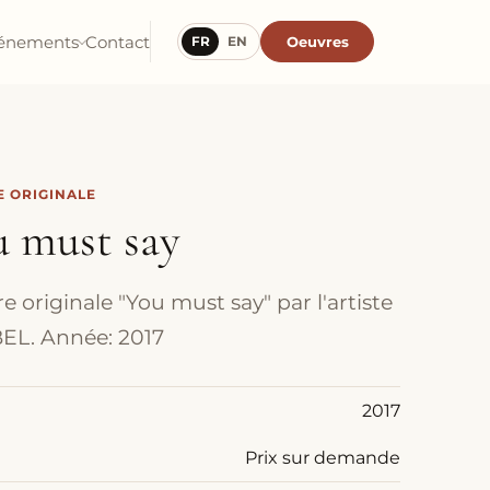
énements
Contact
Oeuvres
FR
EN
 ORIGINALE
u must say
e originale "You must say" par l'artiste
EL. Année: 2017
2017
Prix sur demande