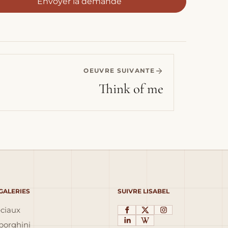
Envoyer la demande
OEUVRE SUIVANTE
Think of me
 GALERIES
SUIVRE LISABEL
éciaux
orghini