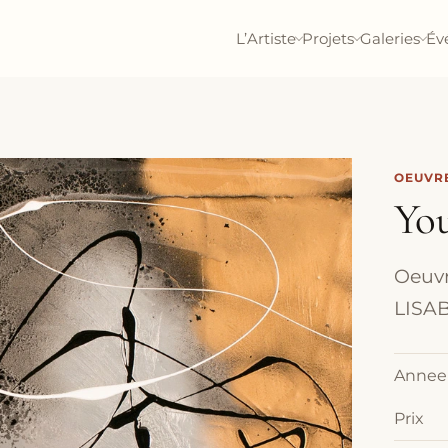
L’Artiste
Projets
Galeries
Év
OEUVRE
Yo
Oeuvr
LISAB
Annee
Prix