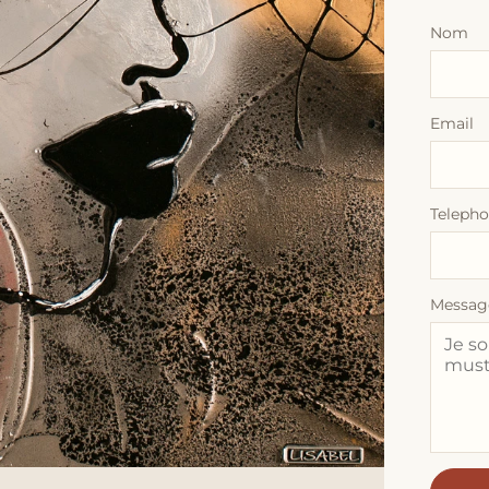
Nom
Email
Teleph
Messag