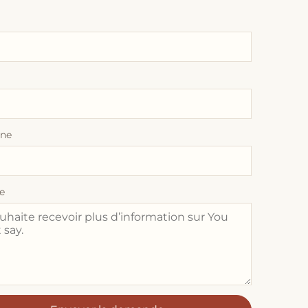
one
e