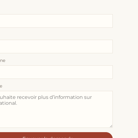
one
e