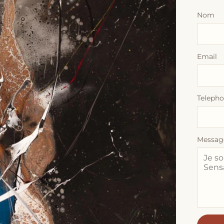
Nom
Email
Teleph
Messag