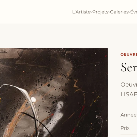
L’Artiste
Projets
Galeries
Év
OEUVRE
Sen
Oeuvr
LISAB
Annee
Prix