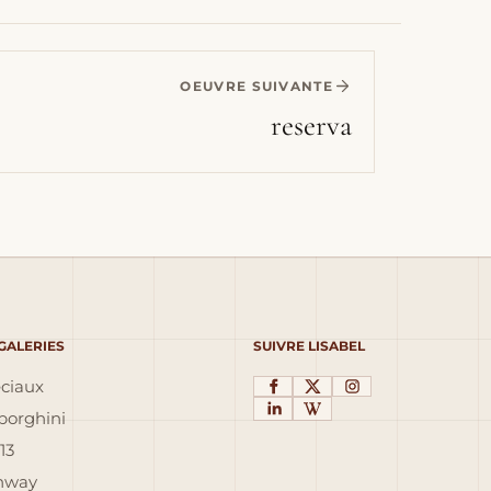
OEUVRE SUIVANTE
reserva
 GALERIES
SUIVRE LISABEL
éciaux
orghini
13
inway