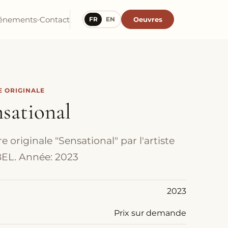
énements
Contact
Oeuvres
FR
EN
 ORIGINALE
sational
e originale "Sensational" par l'artiste
EL. Année: 2023
2023
Prix sur demande