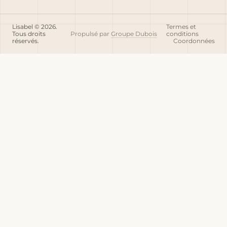
Lisabel © 2026.
Termes et
Tous droits
Propulsé par
Groupe Dubois
conditions
réservés.
Coordonnées