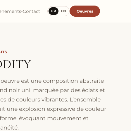
énements
Contact
Oeuvres
FR
EN
ITS
DITY
 oeuvre est une composition abstraite
ond noir uni, marquée par des éclats et
ées de couleurs vibrantes. L’ensemble
it une explosion expressive de couleur
 forme, évoquant mouvement et
anéité.