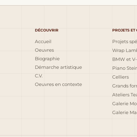
DÉCOUVRIR
PROJETS ET
Accueil
Projets sp
Oeuvres
Wrap Lamb
Biographie
BMW et V-
Démarche artistique
Piano Ste
C.V.
Celliers
Oeuvres en contexte
Grands fo
Ateliers T
Galerie Mo
Galerie Ma