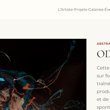
L’Artiste
Projets
Galeries
Év
ABSTRA
OD
Cette
sur f
traîn
produ
et de
spont