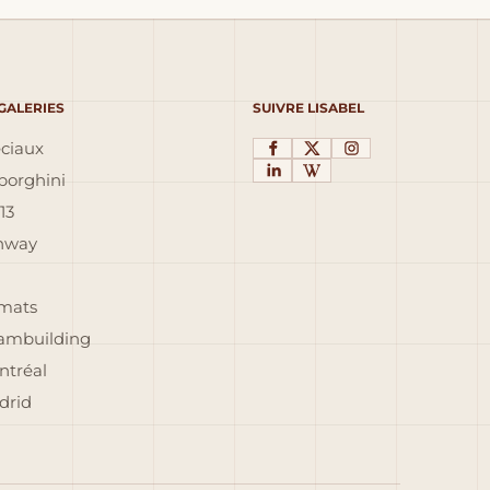
 GALERIES
SUIVRE LISABEL
éciaux
orghini
13
inway
rmats
eambuilding
ntréal
drid