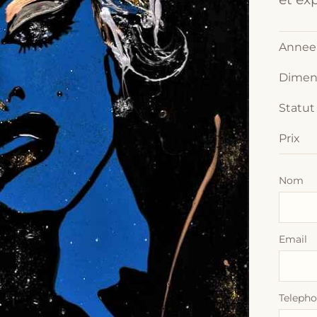
Annee
Dimen
Statut
Prix
Nom
Email
Teleph