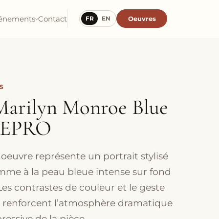
énements
Contact
Oeuvres
FR
EN
S
Marilyn Monroe Blue
REPRO
 oeuvre représente un portrait stylisé
mme à la peau bleue intense sur fond
 Les contrastes de couleur et le geste
e renforcent l’atmosphère dramatique
ressive de la pièce.