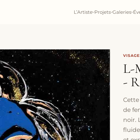
L’Artiste
Projets
Galeries
Év
VISAGE
L-
- 
Cette
de fe
noir.
fluid
et exp