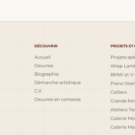
DÉCOUVRIR
PROJETS ET
Accueil
Projets sp
Oeuvres
Wrap Lamb
Biographie
BMW et V-
Démarche artistique
Piano Ste
C.V.
Celliers
Oeuvres en contexte
Grands fo
Ateliers T
Galerie Mo
Galerie Ma