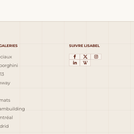
 GALERIES
SUIVRE LISABEL
éciaux
orghini
13
inway
rmats
eambuilding
ntréal
drid