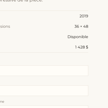
2019
sions
36 × 48
Disponible
1 428 $
one