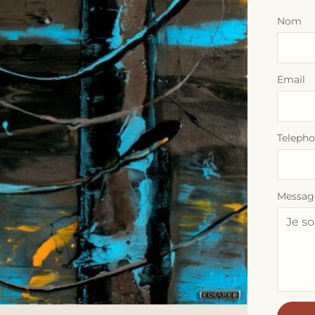
Nom
Email
Teleph
Messag