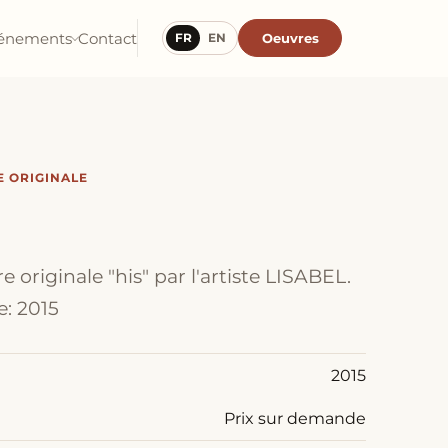
énements
Contact
Oeuvres
FR
EN
 ORIGINALE
 originale "his" par l'artiste LISABEL.
: 2015
2015
Prix sur demande