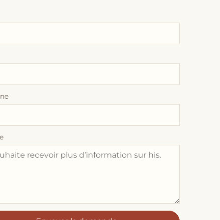
one
e