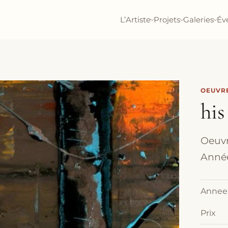
L’Artiste
Projets
Galeries
Év
OEUVRE
his
Oeuvre
Année
Annee
Prix