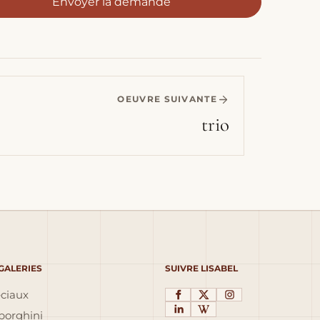
Envoyer la demande
OEUVRE SUIVANTE
trio
 GALERIES
SUIVRE LISABEL
éciaux
orghini