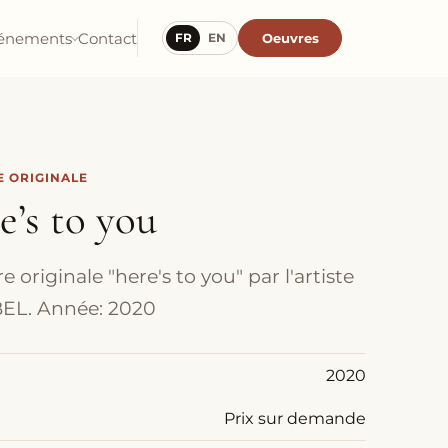
énements
Contact
Oeuvres
FR
EN
 ORIGINALE
e’s to you
 originale "here's to you" par l'artiste
EL. Année: 2020
2020
Prix sur demande