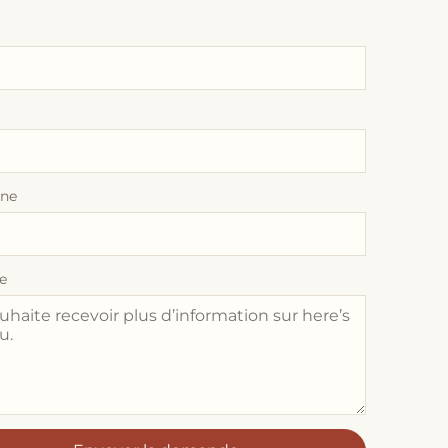
one
e