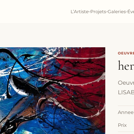
L’Artiste
Projets
Galeries
Év
OEUVRE
her
Oeuvre
LISAB
Annee
Prix