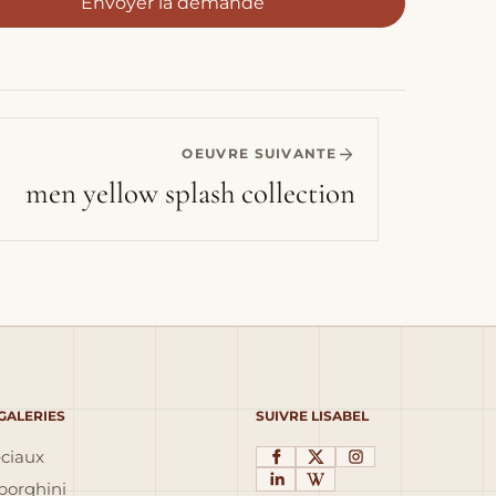
Envoyer la demande
OEUVRE SUIVANTE
men yellow splash collection
 GALERIES
SUIVRE LISABEL
éciaux
orghini