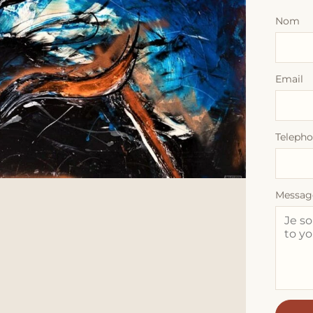
Nom
Email
Teleph
Messag