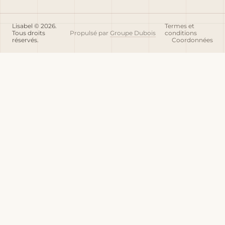
Lisabel © 2026.
Termes et
Tous droits
Propulsé par
Groupe Dubois
conditions
réservés.
Coordonnées