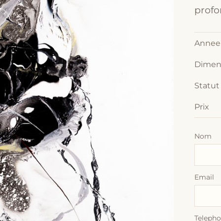
profo
Annee
Dimen
Statut
Prix
Nom
Email
Teleph