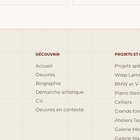
DÉCOUVRIR
PROJETS ET
Accueil
Projets sp
Oeuvres
Wrap Lamb
Biographie
BMW et V-
Démarche artistique
Piano Ste
C.V.
Celliers
Oeuvres en contexte
Grands fo
Ateliers T
Galerie Mo
Galerie Ma