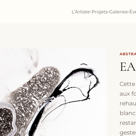
L’Artiste
Projets
Galeries
Év
ABSTRA
EA
Cette
aux f
rehau
blanc
resta
geste