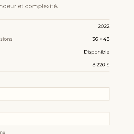
ndeur et complexité.
2022
sions
36 × 48
Disponible
8 220 $
one