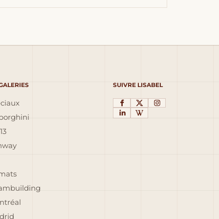
 GALERIES
SUIVRE LISABEL
éciaux
orghini
13
inway
rmats
eambuilding
ntréal
drid