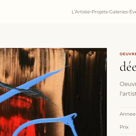
L’Artiste
Projets
Galeries
Év
OEUVRE
dé
Oeuvr
l'art
Annee
Prix