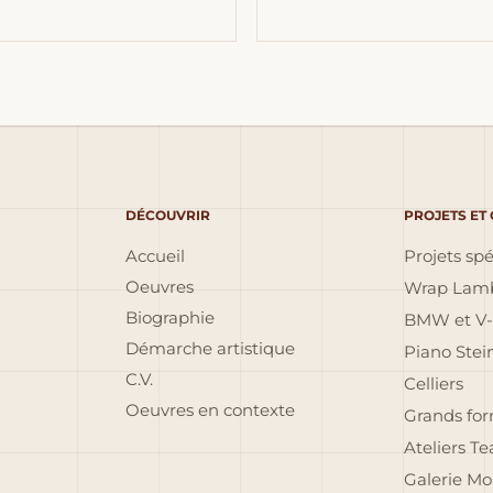
DÉCOUVRIR
PROJETS ET
Accueil
Projets sp
Oeuvres
Wrap Lamb
Biographie
BMW et V-
Démarche artistique
Piano Ste
C.V.
Celliers
Oeuvres en contexte
Grands fo
Ateliers T
Galerie Mo