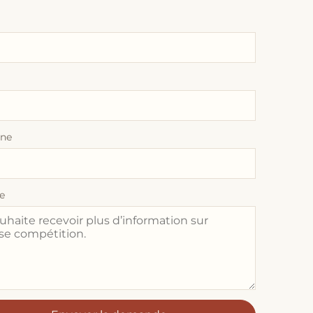
one
e