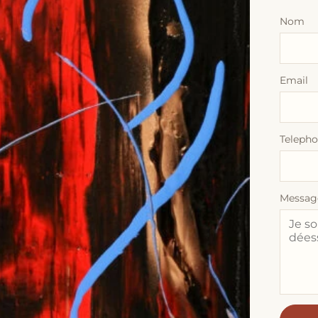
Nom
Email
Teleph
Messag