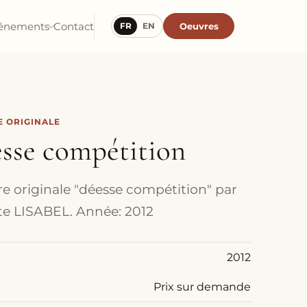
énements
Contact
Oeuvres
FR
EN
 ORIGINALE
esse compétition
e originale "déesse compétition" par
iste LISABEL. Année: 2012
2012
Prix sur demande