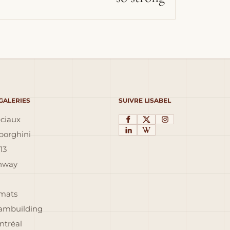
 GALERIES
SUIVRE LISABEL
éciaux
orghini
13
inway
rmats
eambuilding
ntréal