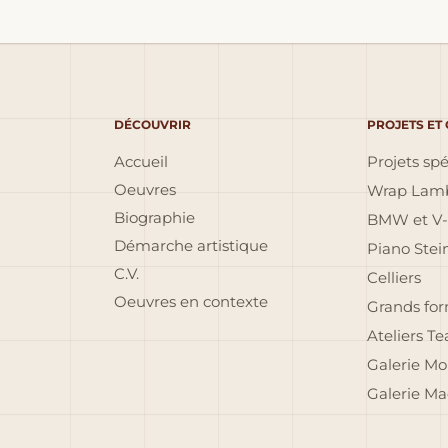
DÉCOUVRIR
PROJETS ET
Accueil
Projets sp
Oeuvres
Wrap Lamb
Biographie
BMW et V-
Démarche artistique
Piano Ste
C.V.
Celliers
Oeuvres en contexte
Grands fo
Ateliers T
Galerie Mo
Galerie Ma