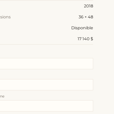
2018
sions
36 × 48
Disponible
17 140 $
one