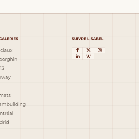
 GALERIES
SUIVRE LISABEL
éciaux
orghini
13
inway
rmats
eambuilding
ntréal
drid