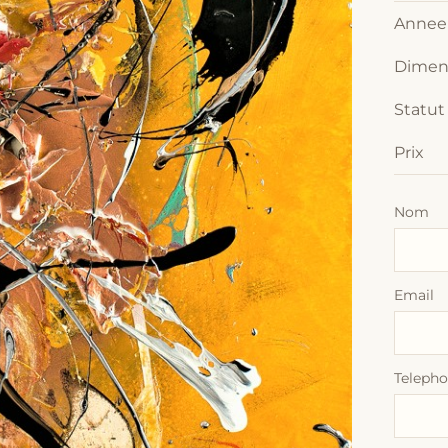
Annee
Dimen
Statut
Prix
Nom
Email
Teleph