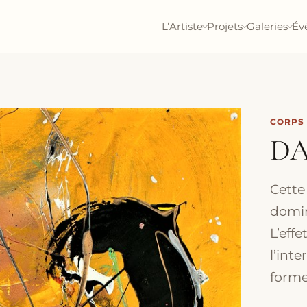
L’Artiste
Projets
Galeries
Év
CORPS
DA
Cette
domin
L’effe
l’int
forme