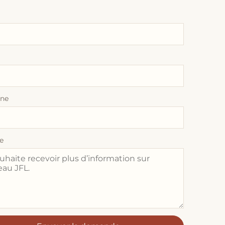
one
e