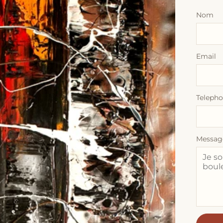
Nom
Email
Teleph
Messag