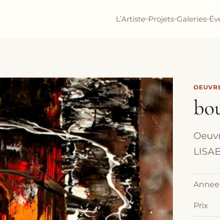
L’Artiste
Projets
Galeries
Év
OEUVRE
bo
Oeuvr
LISAB
Annee
Prix