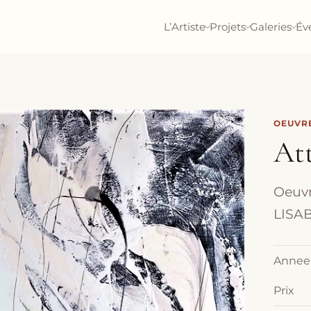
L’Artiste
Projets
Galeries
Év
OEUVRE
At
Oeuvre
LISAB
Annee
Prix