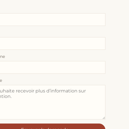
one
e