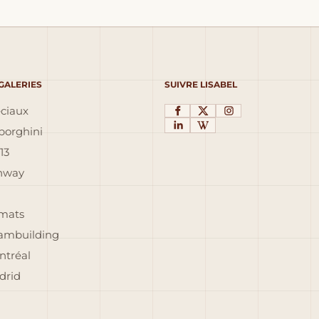
 GALERIES
SUIVRE LISABEL
éciaux
orghini
13
inway
rmats
eambuilding
ntréal
drid