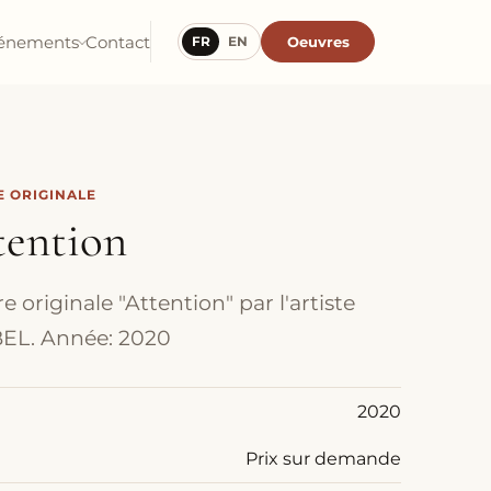
énements
Contact
Oeuvres
FR
EN
 ORIGINALE
tention
 originale "Attention" par l'artiste
EL. Année: 2020
2020
Prix sur demande