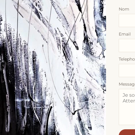
Nom
Email
Teleph
Messag