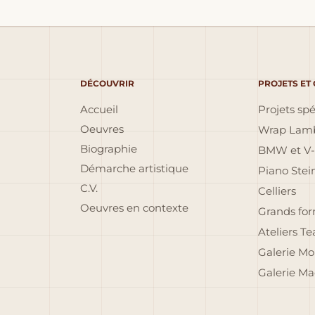
DÉCOUVRIR
PROJETS ET
Accueil
Projets sp
Oeuvres
Wrap Lamb
Biographie
BMW et V-
Démarche artistique
Piano Ste
C.V.
Celliers
Oeuvres en contexte
Grands fo
Ateliers T
Galerie Mo
Galerie Ma