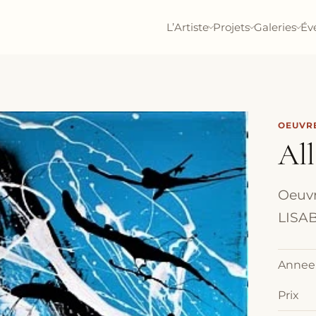
L’Artiste
Projets
Galeries
Év
OEUVRE
Al
Oeuvr
LISAB
Annee
Prix