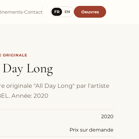
énements
Contact
Oeuvres
FR
EN
 ORIGINALE
l Day Long
e originale "All Day Long" par l'artiste
EL. Année: 2020
2020
Prix sur demande