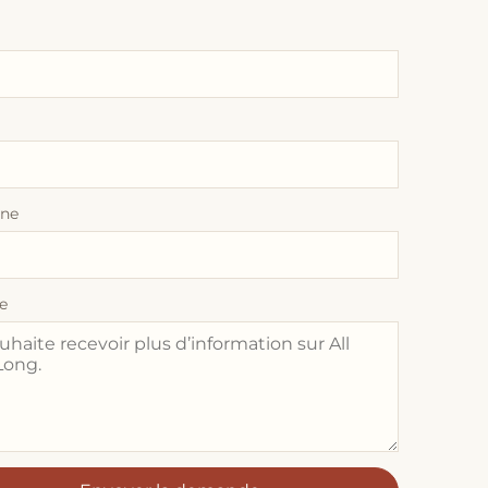
one
e