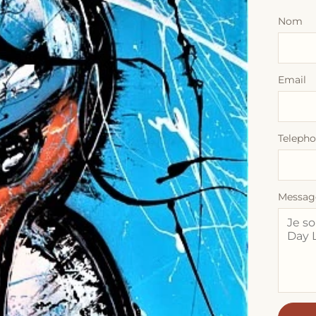
Nom
Email
Teleph
Messag