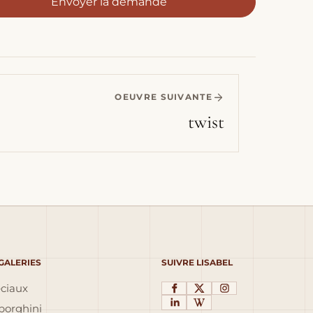
Envoyer la demande
OEUVRE SUIVANTE
twist
 GALERIES
SUIVRE LISABEL
éciaux
orghini