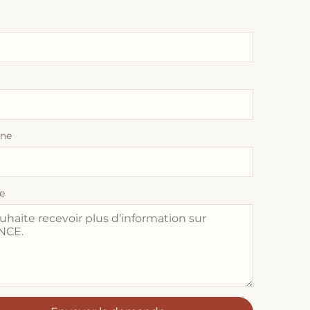
one
e