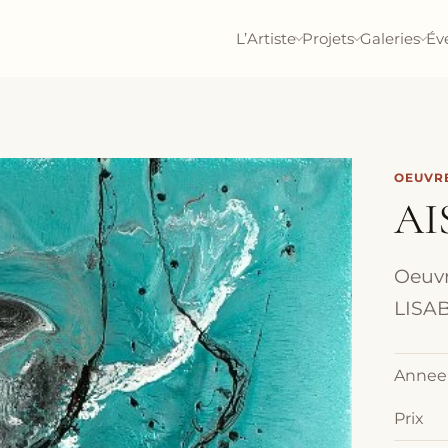
L’Artiste
Projets
Galeries
Év
OEUVRE
AI
Oeuvr
LISAB
Annee
Prix