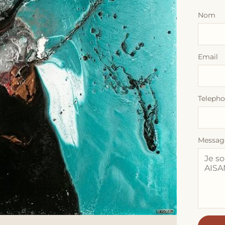
Nom
Email
Teleph
Messag