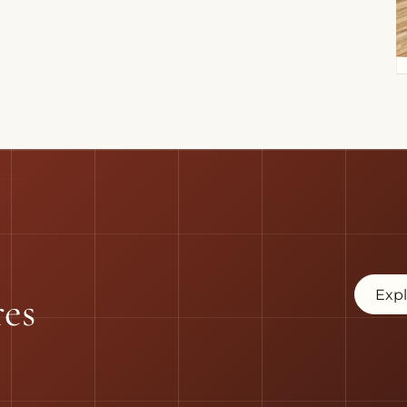
Expl
res