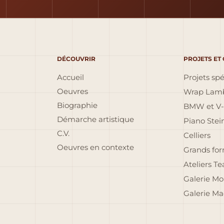
DÉCOUVRIR
PROJETS ET
Accueil
Projets sp
Oeuvres
Wrap Lamb
Biographie
BMW et V-
Démarche artistique
Piano Ste
C.V.
Celliers
Oeuvres en contexte
Grands fo
Ateliers T
Galerie Mo
Galerie Ma