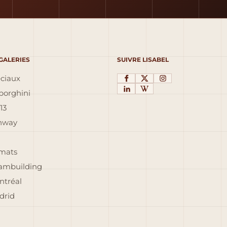
 GALERIES
SUIVRE LISABEL
éciaux
orghini
13
inway
rmats
eambuilding
ntréal
drid