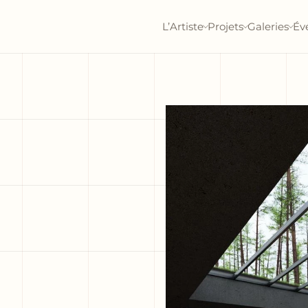
L’Artiste
Projets
Galeries
Év