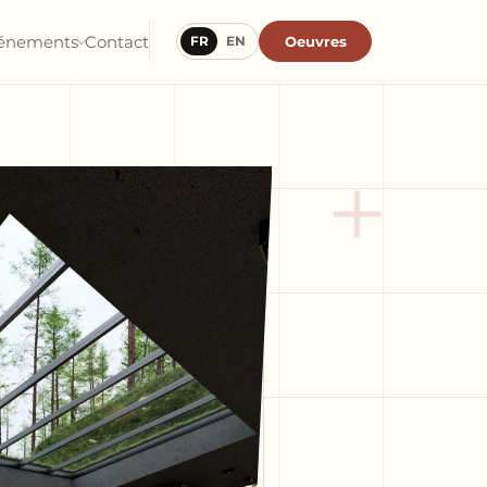
énements
Contact
Oeuvres
FR
EN
+