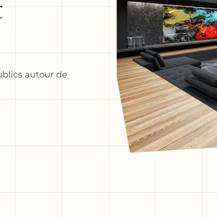
t
blics autour de