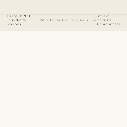
Lisabel © 2026.
Termes et
Tous droits
Propulsé par
Groupe Dubois
conditions
réservés.
Coordonnées