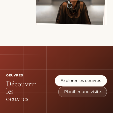
OEUVRES
Explorer les oeuvres
Découvrir
les
Planifier une visite
oeuvres