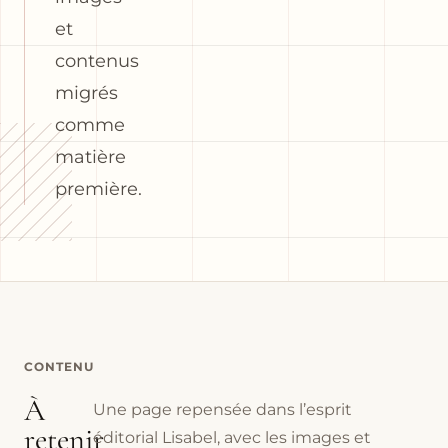
et
contenus
migrés
comme
matière
première.
CONTENU
À
Une page repensée dans l’esprit
retenir
éditorial Lisabel, avec les images et