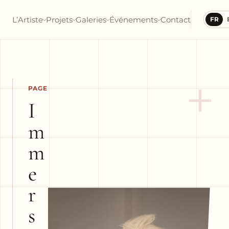
L’Artiste
Projets
Galeries
Événements
Contact
FR
+
PAGE
I
m
m
e
r
s