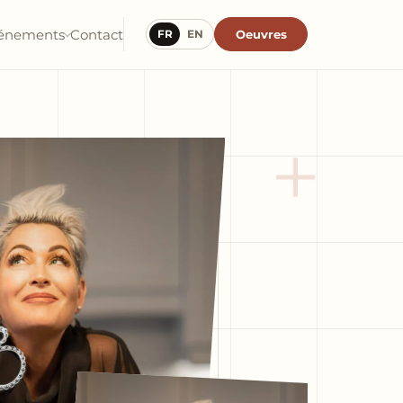
énements
Contact
Oeuvres
FR
EN
+