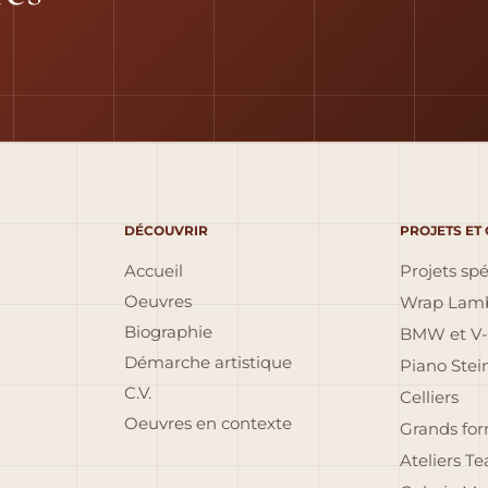
DÉCOUVRIR
PROJETS ET
Accueil
Projets sp
Oeuvres
Wrap Lamb
Biographie
BMW et V-
Démarche artistique
Piano Ste
C.V.
Celliers
Oeuvres en contexte
Grands fo
Ateliers T