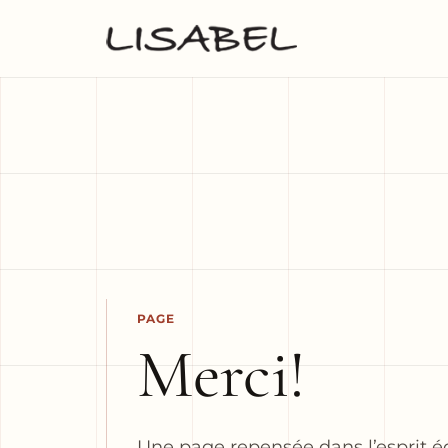
PAGE
Merci!
Une page repensée dans l’esprit édi