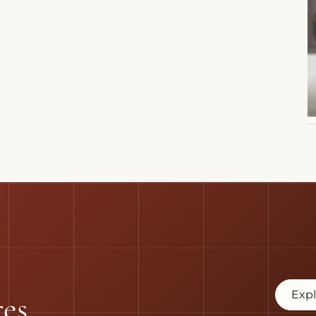
Expl
res