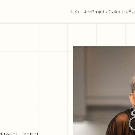
L’Artiste
Projets
Galeries
Év
torial Lisabel,