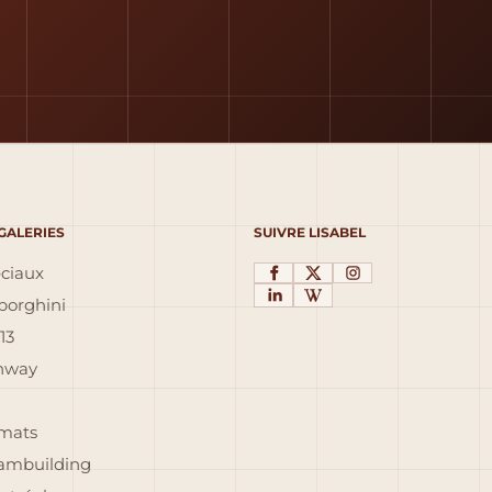
 GALERIES
SUIVRE LISABEL
éciaux
orghini
13
inway
rmats
eambuilding