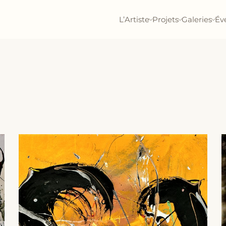
L’Artiste
Projets
Galeries
Év