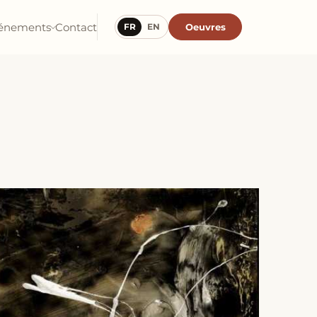
énements
Contact
Oeuvres
FR
EN