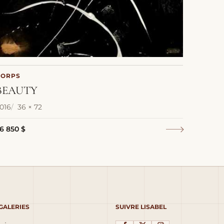
CORPS
BEAUTY
016
36 × 72
6 850 $
 GALERIES
SUIVRE LISABEL