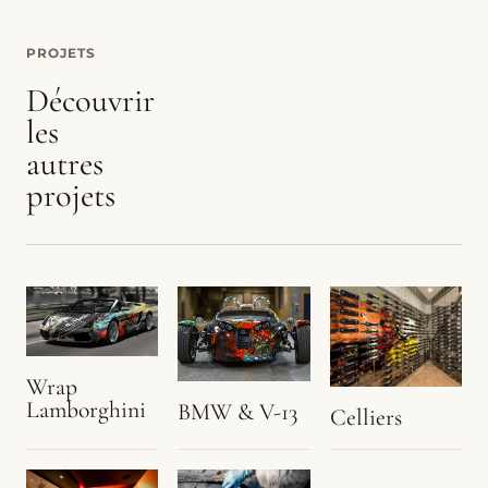
PROJETS
Découvrir
les
autres
projets
Wrap
Lamborghini
BMW & V-13
Celliers