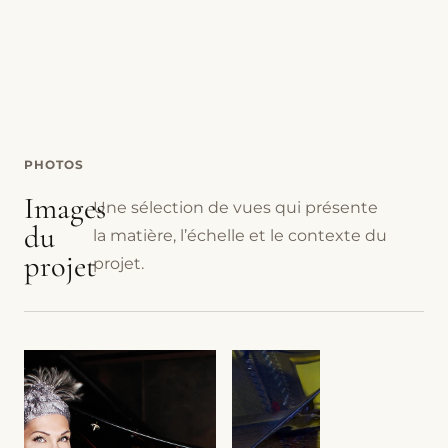
PHOTOS
Images
Une sélection de vues qui présente
du
la matière, l’échelle et le contexte du
projet
projet.