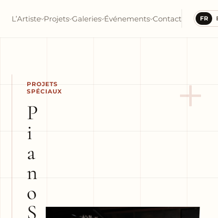
L’Artiste
Projets
Galeries
Événements
Contact
FR
+
PROJETS
SPÉCIAUX
P
i
a
n
o
S