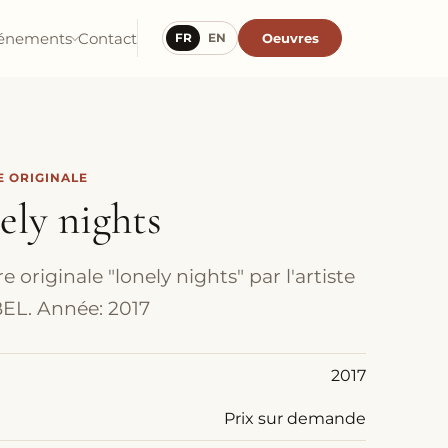
énements
Contact
Oeuvres
FR
EN
 ORIGINALE
ely nights
 originale "lonely nights" par l'artiste
EL. Année: 2017
2017
Prix sur demande