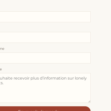
one
e