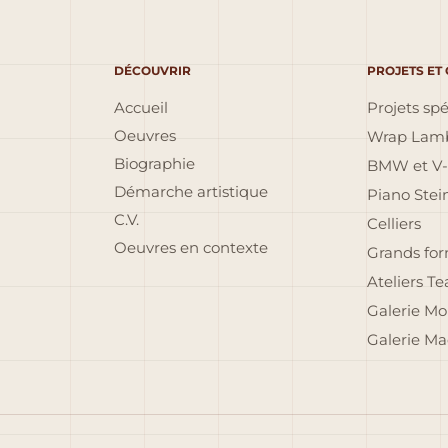
DÉCOUVRIR
PROJETS ET
Accueil
Projets sp
Oeuvres
Wrap Lamb
Biographie
BMW et V-
Démarche artistique
Piano Ste
C.V.
Celliers
Oeuvres en contexte
Grands fo
Ateliers T
Galerie Mo
Galerie Ma