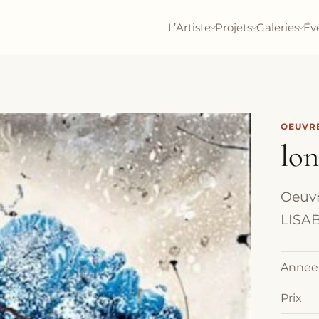
L’Artiste
Projets
Galeries
Év
OEUVRE
lon
Oeuvre
LISAB
Annee
Prix