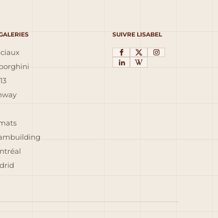
 GALERIES
SUIVRE LISABEL
éciaux
orghini
13
inway
rmats
eambuilding
ntréal
drid