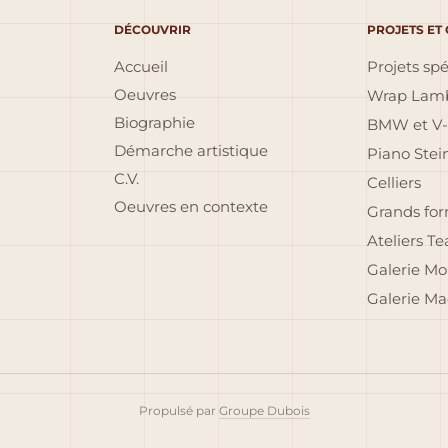
DÉCOUVRIR
PROJETS ET
Accueil
Projets sp
Oeuvres
Wrap Lamb
Biographie
BMW et V-
Démarche artistique
Piano Ste
C.V.
Celliers
Oeuvres en contexte
Grands fo
Ateliers T
Galerie Mo
Galerie Ma
Propulsé par
Groupe Dubois