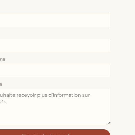
one
e