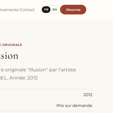
énements
Contact
Oeuvres
FR
EN
 ORIGINALE
usion
 originale "Illusion" par l'artiste
EL. Année: 2012
2012
Prix sur demande