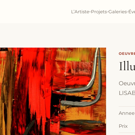
L’Artiste
Projets
Galeries
Év
OEUVRE
Ill
Oeuvre
LISAB
Annee
Prix