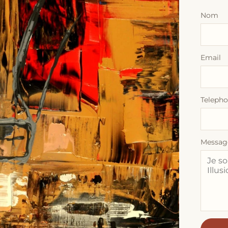
Nom
Email
Teleph
Messag