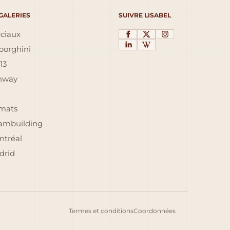
 GALERIES
SUIVRE LISABEL
éciaux
orghini
13
inway
rmats
eambuilding
ntréal
drid
Termes et conditions
Coordonnées