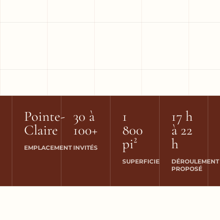
Pointe-
30 à
1
17 h
Claire
100+
800
à 22
pi²
h
EMPLACEMENT
INVITÉS
SUPERFICIE
DÉROULEMENT
PROPOSÉ