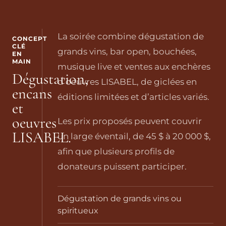
La soirée combine dégustation de
CONCEPT
CLÉ
grands vins, bar open, bouchées,
EN
MAIN
musique live et ventes aux enchères
Dégustation,
d’oeuvres LISABEL, de giclées en
encans
éditions limitées et d’articles variés.
et
oeuvres
Les prix proposés peuvent couvrir
LISABEL.
un large éventail, de 45 $ à 20 000 $,
afin que plusieurs profils de
donateurs puissent participer.
Dégustation de grands vins ou
spiritueux