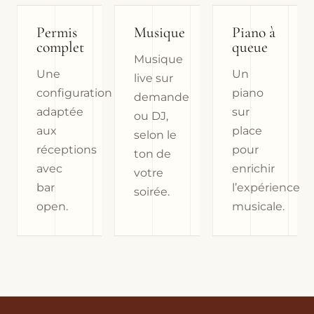
Permis
Musique
Piano à
complet
queue
Musique
Une
Un
live sur
configuration
piano
demande
adaptée
sur
ou DJ,
aux
place
selon le
réceptions
pour
ton de
avec
enrichir
votre
bar
l’expérience
soirée.
open.
musicale.