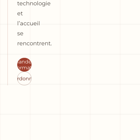
technologie
et
l’accueil
se
rencontrent.
Demande
d’informations
Coordonnées