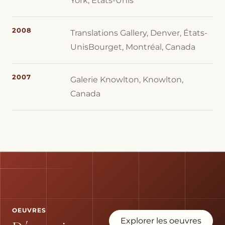
York, États-Unis
2008
Translations Gallery, Denver, États-
UnisBourget, Montréal, Canada
2007
Galerie Knowlton, Knowlton,
Canada
OEUVRES
Explorer les oeuvres