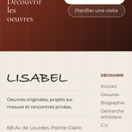
Découvrir
les
Planifier une visite
oeuvres
DÉCOUVRIR
Accueil
Oeuvres
Oeuvres originales, projets sur
Biographie
mesure et rencontres privées.
Démarche
artistique
C.V.
6B Av. de Lourdes, Pointe-Claire,