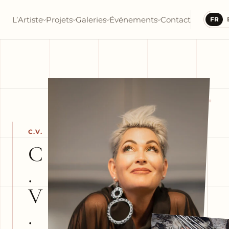
L’Artiste
Projets
Galeries
Événements
Contact
FR
+
C.V.
C
.
V
.