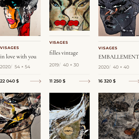
VISAGES
VISAGES
VISAGES
filles vintage
in love with you
EMBALLEMEN
2019
40 × 30
2020
54 × 54
2020
40 × 40
22 040 $
11 250 $
16 320 $