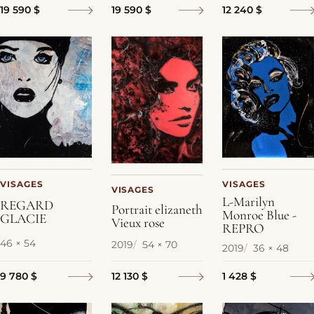
19 590 $
19 590 $
12 240 $
VISAGES
VISAGES
VISAGES
L-Marilyn
REGARD
Portrait elizaneth
Monroe Blue -
GLACIE
Vieux rose
REPRO
46 × 54
2019
54 × 70
2019
36 × 48
12 130 $
9 780 $
1 428 $