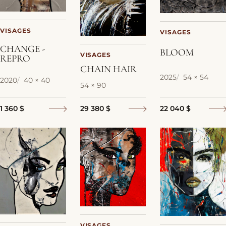
VISAGES
VISAGES
CHANGE -
BLOOM
VISAGES
REPRO
CHAIN HAIR
2025
54 × 54
2020
40 × 40
54 × 90
22 040 $
1 360 $
29 380 $
VISAGES