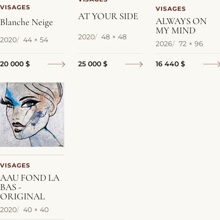
VISAGES
VISAGES
AT YOUR SIDE
ALWAYS ON
Blanche Neige
MY MIND
2020
48 × 48
2020
44 × 54
2026
72 × 96
25 000 $
20 000 $
16 440 $
VISAGES
AAU FOND LA
BAS -
ORIGINAL
2020
40 × 40